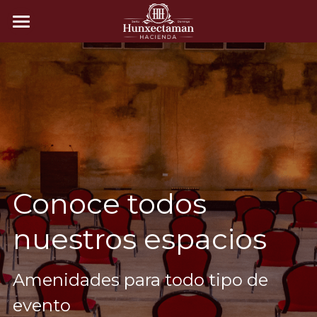
Principal
Eventos
Espacios
Bodas
Eventos sociales
Contacto
Cuarto máquinas
Empresariales
Habitaciones
Conoce todos
Graduaciones
Explanada
nuestros espacios
Jardín principal
Amenidades para todo tipo de 
Jardín de los nenúfares
evento
Jardín árbol secreto