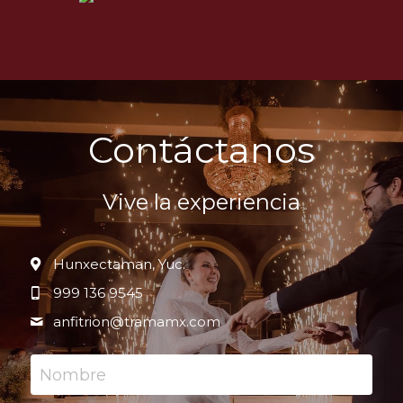
Contáctanos
Vive la experiencia
Hunxectaman, Yuc.
999 136 9545
anfitrion@
tramamx.com
Nombre